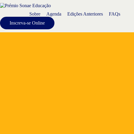
Sobre
Agenda
Edições Anteriores
FAQs
Inscreva-se Online
Reveja aqui a edição
de 2023 e conheça
todos os participantes.