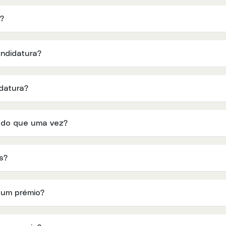
?
ndidatura?
datura?
 do que uma vez?
s?
 um prémio?