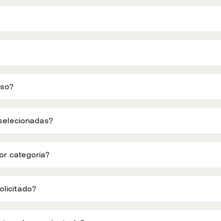
sso?
selecionadas?
or categoria?
solicitado?