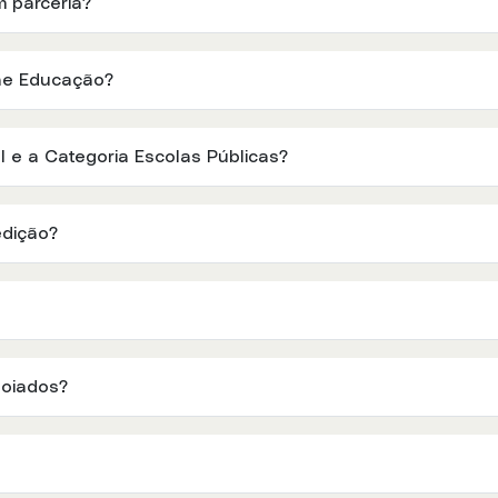
 parceria?
nae Educação?
l e a Categoria Escolas Públicas?
edição?
poiados?