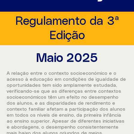
Regulamento da 3ª
Edição
Maio 2025
A relação entre o contexto socioeconómico e o
acesso à educação em condições de igualdade de
oportunidades tem sido amplamente estudada,
verificando-se que as diferenças entre contextos
socioeconómicos têm um efeito no desempenho
dos alunos, e as disparidades de rendimento e
contexto familiar afetam a participação dos alunos
em todos os níveis de ensino, da primeira infância
ao ensino superior. Apesar de diferentes iniciativas
e abordagens, o desempenho consistentemente
mais baixo dos alunos oriundos de meios